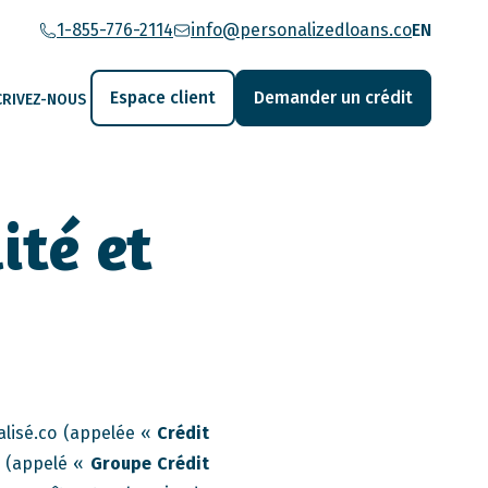
1-855-776-2114
info@personalizedloans.co
EN
Espace client
Demander un crédit
CRIVEZ-NOUS
ité et
alisé.co (appelée «
Crédit
s (appelé «
Groupe Crédit